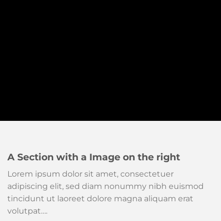
A Section with a Image on the right
Lorem ipsum dolor sit amet, consectetuer
adipiscing elit, sed diam nonummy nibh euismod
tincidunt ut laoreet dolore magna aliquam erat
volutpat….