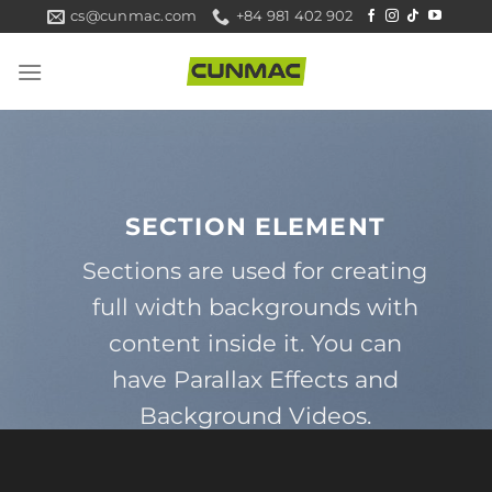
Skip
cs@cunmac.com
+84 981 402 902
to
content
SECTION ELEMENT
Sections are used for creating
full width backgrounds with
content inside it. You can
have Parallax Effects and
Background Videos.